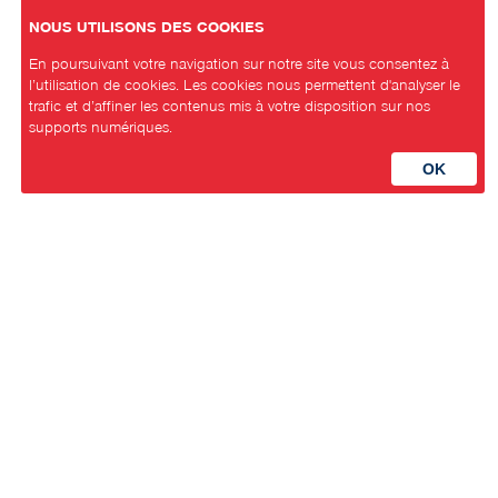
NOUS UTILISONS DES COOKIES
En poursuivant votre navigation sur notre site vous consentez à
l’utilisation de cookies. Les cookies nous permettent d'analyser le
trafic et d’affiner les contenus mis à votre disposition sur nos
supports numériques.
PS Commune de Neuchâtel
Avenue de la gare 3
2000 Neuchâtel