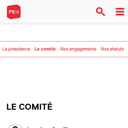
le-comitele-comitele-comitele-
comite>ArrayNONONONONONONONONONONONO
La présidence
Le comité
Nos engagements
Nos statuts
LE COMITÉ