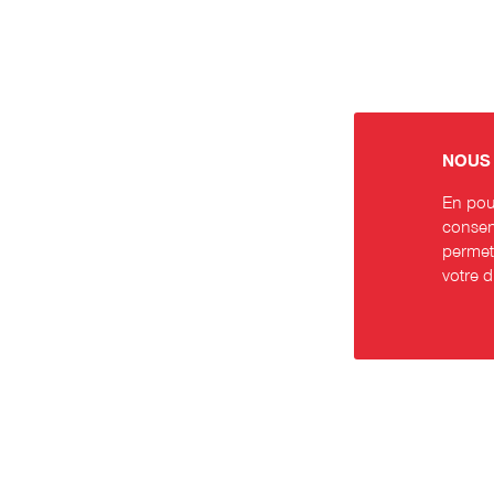
NOUS 
En pour
consent
permett
votre 