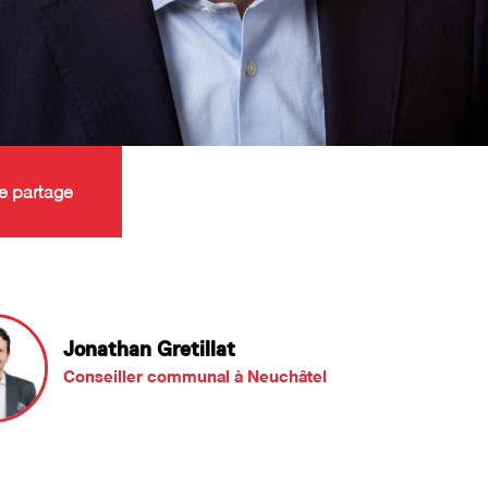
e partage
Jonathan Gretillat
Conseiller communal à Neuchâtel