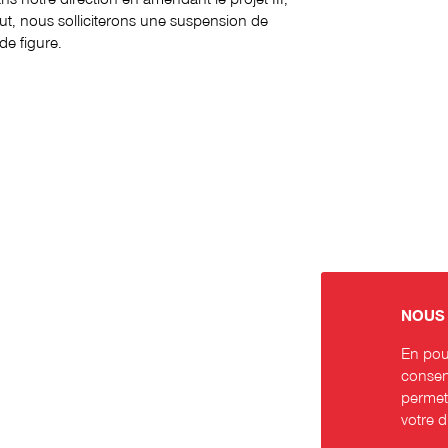
aut, nous solliciterons une suspension de
de figure.
NOUS 
En pour
consent
permett
votre 