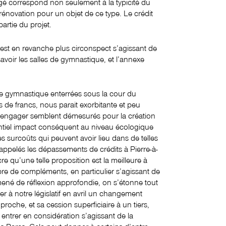
gé correspond non seulement à la typicité du
énovation pour un objet de ce type. Le crédit
artie du projet.
est en revanche plus circonspect s’agissant de
avoir les salles de gymnastique, et l’annexe
de gymnastique enterrées sous la cour du
 de francs, nous parait exorbitante et peu
 à engager semblent démesurés pour la création
entiel impact conséquent au niveau écologique
es surcoûts qui peuvent avoir lieu dans de telles
pelés les dépassements de crédits à Pierre-à-
 qu’une telle proposition est la meilleure à
bre de compléments, en particulier s’agissant de
 mené de réflexion approfondie, on s’étonne tout
r à notre législatif en avril un changement
proche, et sa cession superficiaire à un tiers,
 entrer en considération s’agissant de la