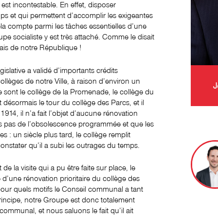
e est incontestable. En effet, disposer
mps et qui permettent d’accomplir les exigeantes
ela compte parmi les tâches essentielles d’une
oupe socialiste y est très attaché. Comme le disait
lais de notre République !
gislative a validé d’importants crédits
llèges de notre Ville, à raison d’environ un
J
te sont le collège de la Promenade, le collège du
 désormais le tour du collège des Parcs, et il
914, il n’a fait l’objet d’aucune rénovation
cas pas de l’obsolescence programmée et que les
 : un siècle plus tard, le collège remplit
nstater qu’il a subi les outrages du temps.
 la visite qui a pu être faite sur place, le
 d’une rénovation prioritaire du collège des
our quels motifs le Conseil communal a tant
 principe, notre Groupe est donc totalement
ommunal, et nous saluons le fait qu’il ait