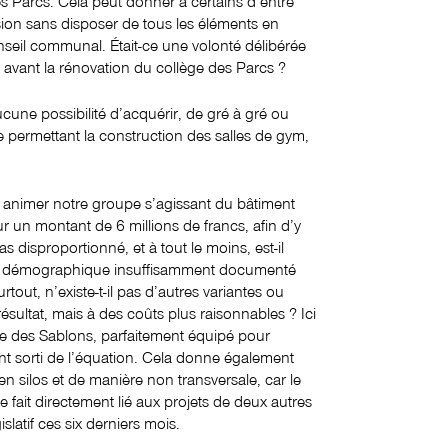
es Parcs. Cela peut donner à certains d’entre
ion sans disposer de tous les éléments en
seil communal. Était-ce une volonté délibérée
re avant la rénovation du collège des Parcs ?
aucune possibilité d’acquérir, de gré à gré ou
e permettant la construction des salles de gym,
 animer notre groupe s’agissant du bâtiment
r un montant de 6 millions de francs, afin d’y
pas disproportionné, et à tout le moins, est-il
rdre démographique insuffisamment documenté
out, n’existe-t-il pas d’autres variantes ou
ésultat, mais à des coûts plus raisonnables ? Ici
e des Sablons, parfaitement équipé pour
ent sorti de l’équation. Cela donne également
en silos et de manière non transversale, car le
 fait directement lié aux projets de deux autres
latif ces six derniers mois.