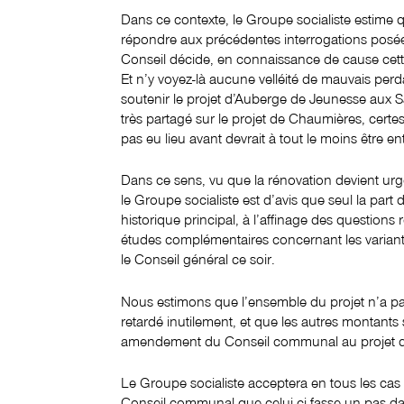
Dans ce contexte, le Groupe socialiste estime q
répondre aux précédentes interrogations posée
Conseil décide, en connaissance de cause cette 
Et n’y voyez-là aucune velléité de mauvais perd
soutenir le projet d’Auberge de Jeunesse aux Sabl
très partagé sur le projet de Chaumières, certes
pas eu lieu avant devrait à tout le moins être en
Dans ce sens, vu que la rénovation devient urgen
le Groupe socialiste est d’avis que seul la part 
historique principal, à l’affinage des questions 
études complémentaires concernant les variantes
le Conseil général ce soir.
Nous estimons que l’ensemble du projet n’a p
retardé inutilement, et que les autres montants
amendement du Conseil communal au projet d’a
Le Groupe socialiste acceptera en tous les cas les
Conseil communal que celui-ci fasse un pas dan