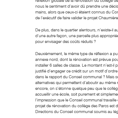
réflexion globale de la rénovation du collège d
nous le sentiment d’avoir dû prendre une décis
mains, alors que ceux-ci étaient connus du Con
de l’exécutif de faire valider le projet Chaumiè
De plus, dans le quartier alentours, n’existe-il 
d’une autre façon, une parcelle plus approprié
pour envisager des coûts réduits ?
Deuxièmement, le même type de réflexion a pu
annexe nord, dont la rénovation est prévue pou
installer 6 salles de classe. Le montant n’est-il 
justifié d’engager ce crédit sur un motif d’o
dans le rapport du Conseil communal ? Mais surt
alternatives qui permettent d’aboutir au même r
encore, on s’étonne quelque peu que le collèg
accueillir une école, soit purement et simplem
l’impression que le Conseil communal travaille 
projet de rénovation du collège des Parcs est de
Directions du Conseil communal soumis au légis