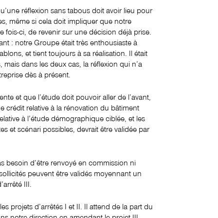
u’une réflexion sans tabous doit avoir lieu pour
s, même si cela doit impliquer que notre
fois-ci, de revenir sur une décision déjà prise.
ant : notre Groupe était très enthousiaste à
ons, et tient toujours à sa réalisation. Il était
, mais dans les deux cas, la réflexion qui n’a
treprise dès à présent.
te et que l’étude doit pouvoir aller de l’avant,
de crédit relative à la rénovation du bâtiment
relative à l’étude démographique ciblée, et les
 et scénari possibles, devrait être validée par
as besoin d’être renvoyé en commission ni
 sollicités peuvent être validés moyennant un
rrêté III.
 projets d’arrêtés I et II. Il attend de la part du
s notre direction en amendant le projet III,