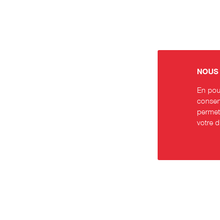
NOUS 
En pour
consent
permett
votre 