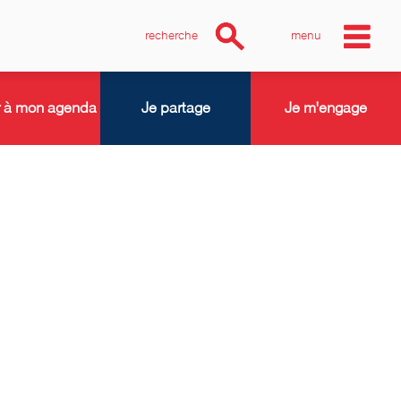
recherche
menu
r à mon agenda
Je partage
Je m'engage