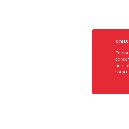
NOUS 
En pour
consent
permett
votre 