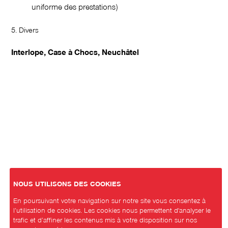
uniforme des prestations)
5. Divers
Interlope, Case à Chocs, Neuchâtel
NOUS UTILISONS DES COOKIES
En poursuivant votre navigation sur notre site vous consentez à
l’utilisation de cookies. Les cookies nous permettent d'analyser le
trafic et d’affiner les contenus mis à votre disposition sur nos