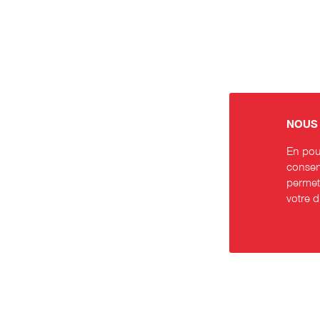
NOUS 
En pour
consent
permett
votre 