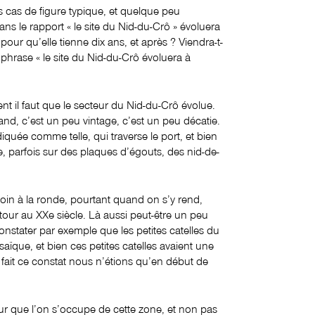
as de figure typique, et quelque peu
ans le rapport « le site du Nid-du-Crô » évoluera
 pour qu’elle tienne dix ans, et après ? Viendra-t-
phrase « le site du Nid-du-Crô évoluera à
nt il faut que le secteur du Nid-du-Crô évolue.
nd, c’est un peu vintage, c’est un peu décatie.
quée comme telle, qui traverse le port, et bien
e, parfois sur des plaques d’égouts, des nid-de-
e loin à la ronde, pourtant quand on s’y rend,
tour au XXe siècle. Là aussi peut-être un peu
onstater par exemple que les petites catelles du
aïque, et bien ces petites catelles avaient une
i fait ce constat nous n’étions qu’en début de
r que l’on s’occupe de cette zone, et non pas