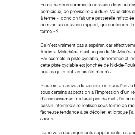
En outre nous sommes à nouveau dans un des c
pernicieux, de provisoire qui dure. Vous dites d
à terme », donc on fait une passerelle rafistolée
on avec un nouveau rapport, qui contiendra la 
terme » ?
Ce n’est vraiment pas à espérer, car effectiveme
Après la Maladière, c’est un peu le No-Man’s-La
Par exemple la piste cyclable, dénommée et indi
cette piste cyclable est jonchée de Nid-de-Poul
poules qui n’ont jamais été réparés.
Plus loin on arrive à la piscine, on nous l’envi
sous certains aspects on a l’impression d’un re
d’assainissement ne ferait pas de mal. J’ai pu c
bassin intermédiaire réalisée sous forme de mos
fâcheuse tendance à se décoller, et lorsque j’a
saison.
Donc voilà des arguments supplémentaires pou