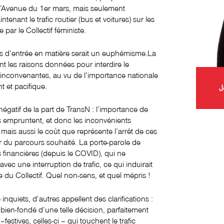
 l’Avenue du 1er mars, mais seulement
ntenant le trafic routier (bus et voitures) sur les
par le Collectif féministe.
 d’entrée en matière serait un euphémisme.La
ant les raisons données pour interdire le
 inconvenantes, au vu de l’importance nationale
t et pacifique.
J
négatif de la part de TransN : l’importance de
s empruntent, et donc les inconvénients
 mais aussi le coût que représente l’arrêt de ces
r du parcours souhaité. La porte-parole de
financières (depuis le COVID), qui ne
vec une interruption de trafic, ce qui induirait
 du Collectif. Quel non-sens, et quel mépris !
inquiets, d’autres appellent des clarifications :
 bien-fondé d’une telle décision, parfaitement
estives, celles-ci – qui touchent le trafic