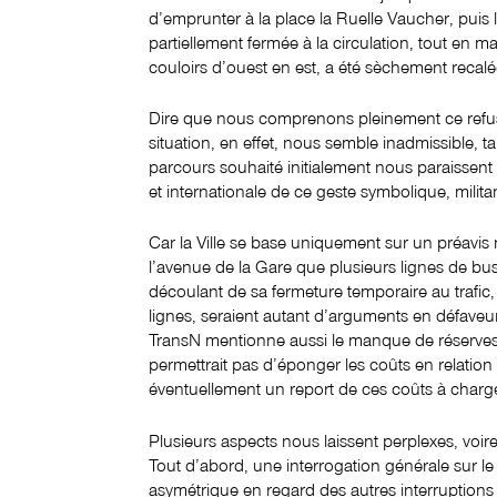
d’emprunter à la place la Ruelle Vaucher, puis
partiellement fermée à la circulation, tout en mai
couloirs d’ouest en est, a été sèchement recalée 
Dire que nous comprenons pleinement ce refus
situation, en effet, nous semble inadmissible, t
parcours souhaité initialement nous paraissent
et internationale de ce geste symbolique, militan
Car la Ville se base uniquement sur un préavis 
l’avenue de la Gare que plusieurs lignes de bu
découlant de sa fermeture temporaire au trafic,
lignes, seraient autant d’arguments en défaveu
TransN mentionne aussi le manque de réserves 
permettrait pas d’éponger les coûts en relation a
éventuellement un report de ces coûts à charge
Plusieurs aspects nous laissent perplexes, voire 
Tout d’abord, une interrogation générale sur le
asymétrique en regard des autres interruptions –f