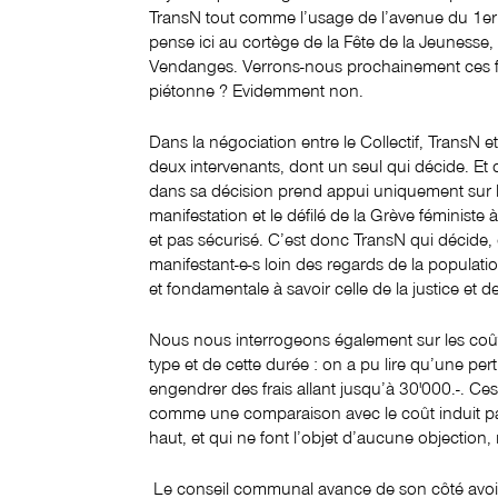
TransN tout comme l’usage de l’avenue du 1er 
pense ici au cortège de la Fête de la Jeunesse,
Vendanges. Verrons-nous prochainement ces fêt
piétonne ? Evidemment non.
Dans la négociation entre le Collectif, TransN et la
deux intervenants, dont un seul qui décide. Et ce
dans sa décision prend appui uniquement sur l
manifestation et le défilé de la Grève féministe à
et pas sécurisé. C’est donc TransN qui décide, e
manifestant-e-s loin des regards de la populati
et fondamentale à savoir celle de la justice et de
Nous nous interrogeons également sur les coûts
type et de cette durée : on a pu lire qu’une pe
engendrer des frais allant jusqu’à 30'000.-. Ce
comme une comparaison avec le coût induit pa
haut, et qui ne font l’objet d’aucune objection, n
Le conseil communal avance de son côté avoir 