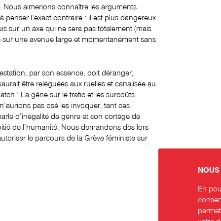
e. Nous aimerions connaître les arguments
 à penser l’exact contraire : il est plus dangereux
uis sur un axe qui ne sera pas totalement (mais
que sur une avenue large et momentanément sans
station, par son essence, doit déranger,
e saurait être reléguées aux ruelles et canalisée au
ch ! La gêne sur le trafic et les surcoûts
n’aurions pas osé les invoquer, tant ces
rle d’inégalité de genre et son cortège de
itié de l’humanité. Nous demandons dès lors
toriser le parcours de la Grève féministe sur
NOUS 
En pour
consent
permett