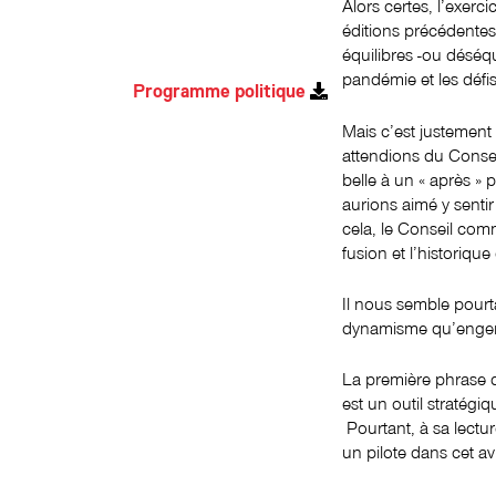
Alors certes, l’exerci
éditions précédentes
équilibres -ou déséqu
pandémie et les défi
Programme politique
Mais c’est justement 
attendions du Conse
belle à un « après » 
aurions aimé y sentir
cela, le Conseil com
fusion et l’historiq
Il nous semble pourta
dynamisme qu’engen
La première phrase d
est un outil stratégiq
Pourtant, à sa lectur
un pilote dans cet av