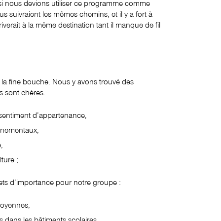
e si nous devions utiliser ce programme comme
 suivraient les mêmes chemins, et il y a fort à
iverait à la même destination tant il manque de fil
 la fine bouche. Nous y avons trouvé des
s sont chères.
sentiment d’appartenance,
nnementaux,
,
lture ;
ets d’importance pour notre groupe :
toyennes,
s dans les bâtiments scolaires