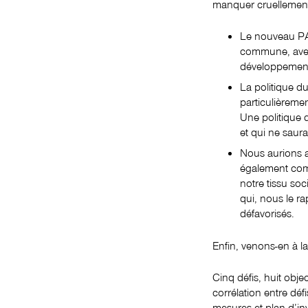
manquer cruellemen
Le nouveau PAL
commune, avec 
développement 
La politique d
particulièremen
Une politique 
et qui ne saur
Nous aurions 
également comme
notre tissu soc
qui, nous le r
défavorisés.
Enfin, venons-en à la
Cinq défis, huit obje
corrélation entre défi
mesures et plan d’in