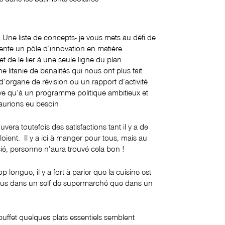
 Une liste de concepts- je vous mets au défi de
sente un pôle d’innovation en matière
et de le lier à une seule ligne du plan
e litanie de banalités qui nous ont plus fait
d’organe de révision ou un rapport d’activité
tive qu’à un programme politique ambitieux et
aurions eu besoin
era toutefois des satisfactions tant il y a de
oient. Il y a ici à manger pour tous, mais au
sié, personne n’aura trouvé cela bon !
p longue, il y a fort à parier que la cuisine est
 plus dans un self de supermarché que dans un
buffet quelques plats essentiels semblent