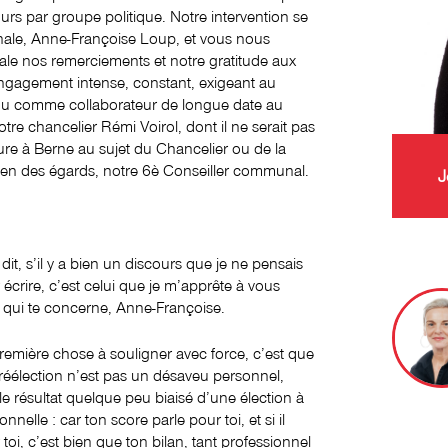
urs par groupe politique. Notre intervention se
nale, Anne-Françoise Loup, et vous nous
ale nos remerciements et notre gratitude aux
 engagement intense, constant, exigeant au
e ou comme collaborateur de longue date au
tre chancelier Rémi Voirol, dont il ne serait pas
re à Berne au sujet du Chancelier ou de la
 bien des égards, notre 6è Conseiller communal.
J
 dit, s’il y a bien un discours que je ne pensais
 écrire, c’est celui que je m’apprête à vous
et qui te concerne, Anne-Françoise.
remière chose à souligner avec force, c’est que
réélection n’est pas un désaveu personnel,
le résultat quelque peu biaisé d’une élection à
onnelle : car ton score parle pour toi, et si il
 toi, c’est bien que ton bilan, tant professionnel