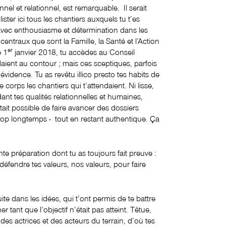
nel et relationnel, est remarquable. Il serait
e lister ici tous les chantiers auxquels tu t’es
avec enthousiasme et détermination dans les
entraux que sont la Famille, la Santé et l’Action
er
e 1
janvier 2018, tu accèdes au Conseil
ient au contour ; mais ces sceptiques, parfois
évidence. Tu as revêtu illico presto tes habits de
orps les chantiers qui t’attendaient. Ni lisse,
ant tes qualités relationnelles et humaines,
ait possible de faire avancer des dossiers
trop longtemps - tout en restant authentique. Ça
lente préparation dont tu as toujours fait preuve :
 défendre tes valeurs, nos valeurs, pour faire
te dans les idées, qui t’ont permis de te battre
r tant que l’objectif n’était pas atteint. Têtue,
des actrices et des acteurs du terrain, d’où tes