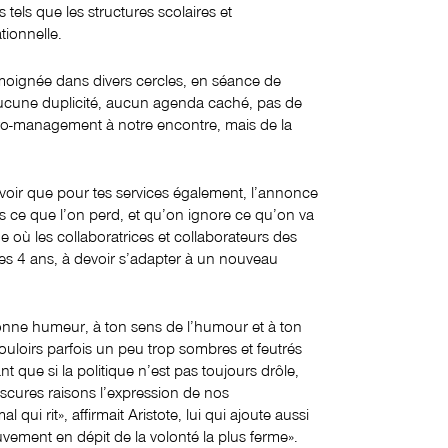
tels que les structures scolaires et
tionnelle.
émoignée dans divers cercles, en séance de
ucune duplicité, aucun agenda caché, pas de
icro-management à notre encontre, mais de la
voir que pour tes services également, l’annonce
ours ce que l’on perd, et qu’on ignore ce qu’on va
ue où les collaboratrices et collaborateurs des
les 4 ans, à devoir s’adapter à un nouveau
bonne humeur, à ton sens de l’humour et à ton
 couloirs parfois un peu trop sombres et feutrés
t que si la politique n’est pas toujours drôle,
obscures raisons l’expression de nos
qui rit», affirmait Aristote, lui qui ajoute aussi
uvement en dépit de la volonté la plus ferme».