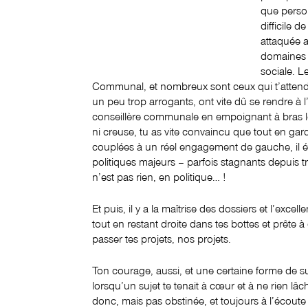
que person
difficile d
attaquée 
domaines c
sociale. L
Communal, et nombreux sont ceux qui t’attenda
un peu trop arrogants, ont vite dû se rendre à l’
conseillère communale en empoignant à bras le c
ni creuse, tu as vite convaincu que tout en gard
couplées à un réel engagement de gauche, il ét
politiques majeurs – parfois stagnants depuis 
n’est pas rien, en politique… !
Et puis, il y a la maîtrise des dossiers et l’excel
tout en restant droite dans tes bottes et prête à
passer tes projets, nos projets.
Ton courage, aussi, et une certaine forme de sui
lorsqu’un sujet te tenait à cœur et à ne rien lâche
donc, mais pas obstinée, et toujours à l’écoute 