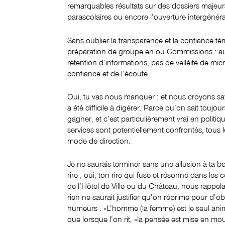
remarquables résultats sur des dossiers majeurs 
parascolaires ou encore l’ouverture intergénéra
Sans oublier la transparence et la confiance t
préparation de groupe en ou Commissions : a
rétention d’informations, pas de velléité de m
confiance et de l’écoute.
Oui, tu vas nous manquer : et nous croyons sa
a été difficile à digérer. Parce qu’on sait touj
gagner, et c’est particulièrement vrai en politiq
services sont potentiellement confrontés, tous 
mode de direction.
Je ne saurais terminer sans une allusion à ta 
rire ; oui, ton rire qui fuse et résonne dans les
de l’Hôtel de Ville ou du Château, nous rappelan
rien ne saurait justifier qu’on réprime pour d’
humeurs . «L’homme (la femme) est le seul animal 
que lorsque l’on rit, «la pensée est mise en mo